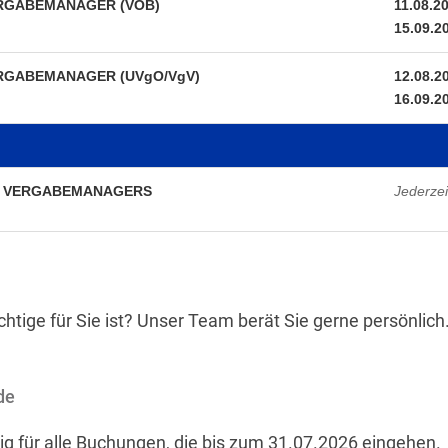
 VERGABEMANAGER (VOB)
11.08.2
15.09.2
 VERGABEMANAGER (UVgO/VgV)
12.08.2
16.09.2
s AI VERGABEMANAGERS
Jederzei
chtige für Sie ist? Unser Team berät Sie gerne persönlich
de
ig für alle Buchungen, die bis zum 31.07.2026 eingehen.