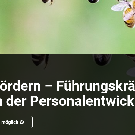
rdern – Führungskräf
n der Personalentwic
t möglich