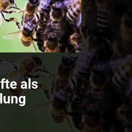
te als
klung