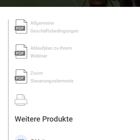
Allgemeine
Geschäftsbedingungen
pdf_g
Ablaufplan zu Ihrem
Webinar
pdf_g
Zoom
Steuerungselemente
pdf_g
Weitere Produkte