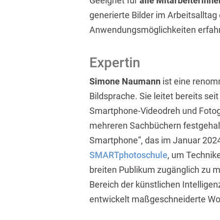
Geeignet für
alle Mitarbeiterinne
generierte Bilder im Arbeitsallta
Anwendungsmöglichkeiten erfa
Expertin
Simone Naumann
ist eine renom
Bildsprache. Sie leitet bereits se
Smartphone-Videodreh und Fotogra
mehreren Sachbüchern festgehalt
Smartphone”, das im Januar 2024 
SMARTphotoschule
, um Technik
breiten Publikum zugänglich zu ma
Bereich der künstlichen Intelligenz
entwickelt maßgeschneiderte W