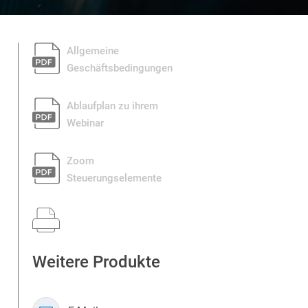
Allgemeine
Geschäftsbedingungen
pdf_g
Ablaufplan zu ihrem
Webinar
pdf_g
Zoom
Steuerungselemente
pdf_g
Weitere Produkte